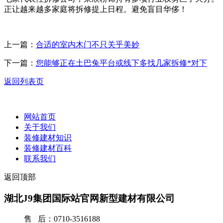
正让越来越多家庭将拆修提上日程。避免盲目华侈！
上一篇：
合适的室内木门不只关乎美妙
下一篇：
您能够正在土巴兔平台或线下多找几家拆修*对下
返回列表页
网站首页
关于我们
装修建材知识
装修建材百科
联系我们
返回顶部
湖北J9集团国际站官网新型建材有限公司
售 后：0710-3516188