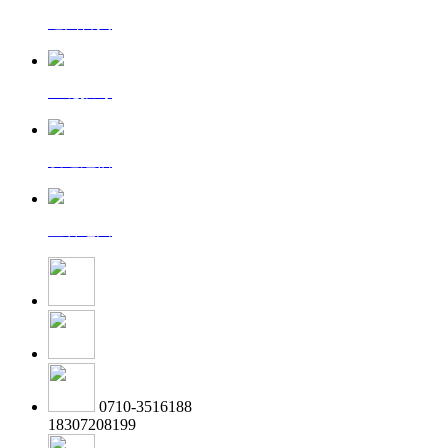
返回首页
一键拨号
发送短信
查看地图
0710-3516188
18307208199