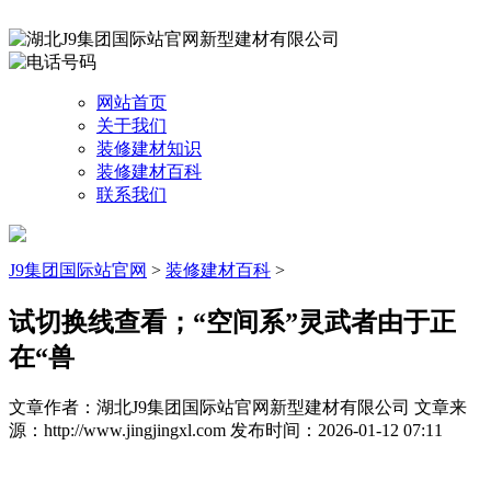
网站首页
关于我们
装修建材知识
装修建材百科
联系我们
J9集团国际站官网
>
装修建材百科
>
试切换线查看；“空间系”灵武者由于正
在“兽
文章作者：湖北J9集团国际站官网新型建材有限公司
文章来
源：http://www.jingjingxl.com
发布时间：2026-01-12 07:11