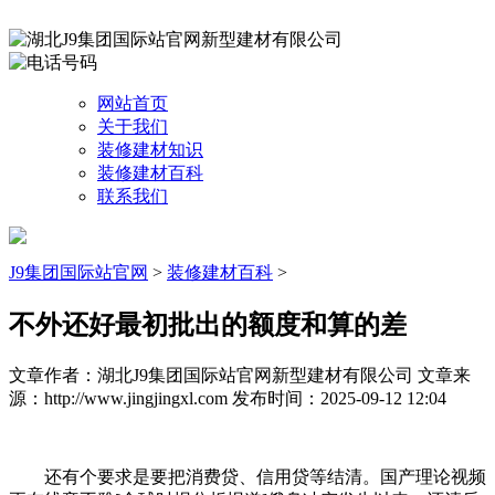
网站首页
关于我们
装修建材知识
装修建材百科
联系我们
J9集团国际站官网
>
装修建材百科
>
不外还好最初批出的额度和算的差
文章作者：湖北J9集团国际站官网新型建材有限公司
文章来
源：http://www.jingjingxl.com
发布时间：2025-09-12 12:04
还有个要求是要把消费贷、信用贷等结清。国产理论视频