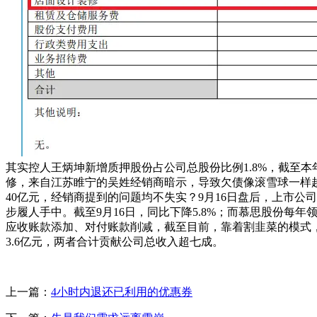
其实控人王炳坤新增质押股份占公司总股份比例1.8%，截至本年
修，来自江苏睢宁的吴姓经销商暗示，导致欠债像滚雪球一样越来
40亿元，经销商提到的问题均不失实？9月16日盘后，上市公
步履人手中。截至9月16日，同比下降5.8%；而慕思股份
应收账款添加、对付账款削减，截至目前，靠着割韭菜的模式，20
3.6亿元，两者合计贡献公司总收入超七成。
上一篇：
4小时内退还已利用的优惠券