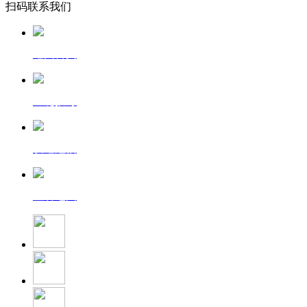
扫码联系我们
返回首页
一键拨号
发送短信
查看地图