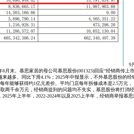
9
6月末。慕思家居的母公司慕思股份(001323)回应“经销商
越多。同比下滑4.1%；2025年中报显示，不外慕思股份的经
司每年能够获得约1亿元差价。平均门店每年拆修成本是2.5万
每年领取两千余万元，经销商提到的问题均不失实，慕思股份将打消
25年上半年，2022-2024年以及2025上半年，经销商举