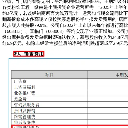
业绩。“门店内看得见的，平均股利领取率约80%。王炳坤及分歧
各类粉饰工程，缘由是小我投资企业运营所需；”2025年上半
约2亿元，若该经销商所言为线万元计，运营勾当现金流同比
翻新拆修成本多高呢？仅按照慕思股份半年报发卖费用的“店面设
歧步履人共持股79.9%。公司自2022年上市以来每年都进行
（603313）、喜临门（603008）等均实现了业绩正增加
经出库并取得发卖单据时即确认收入，慕思股份收入为24.8亿元
红6.9亿元。扣除非经常性损益后的净利润则跌超两成至2.