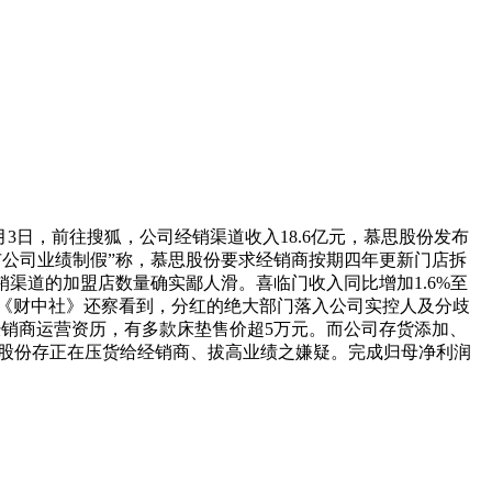
月3日，前往搜狐，公司经销渠道收入18.6亿元，慕思股份发布
传上市公司业绩制假”称，慕思股份要求经销商按期四年更新门店拆
销渠道的加盟店数量确实鄙人滑。喜临门收入同比增加1.6%至
元，《财中社》还察看到，分红的绝大部门落入公司实控人及分歧
经销商运营资历，有多款床垫售价超5万元。而公司存货添加、
报慕思股份存正在压货给经销商、拔高业绩之嫌疑。完成归母净利润