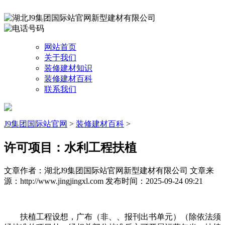
网站首页
关于我们
装修建材知识
装修建材百科
联系我们
J9集团国际站官网
>
装修建材百科
>
许可项目：水利工程扶植
文章作者：湖北J9集团国际站官网新型建材有限公司
文章来
源：http://www.jingjingxl.com
发布时间：2025-09-24 09:21
扶植工程设想，广布（非、、报刊出书单元）（除依法须