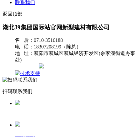
联系我们
返回顶部
湖北J9集团国际站官网新型建材有限公司
售 后：0710-3516188
电 话：18307208199（陈总）
地 址：襄阳市襄城区襄城经济开发区(余家湖街道办事
处)
网站地图
扫码联系我们
返回首页
一键拨号