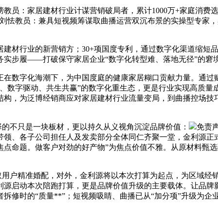
：家居建材行业计谋营销破局者，累计1000万+家庭消费选
：刘怯教员：兼具短视频筹谋取曲播运营双沉布景的实操型专家
材行业的新营销方；30+项国度专利，通过数字化渠道缩短品
实步履——打破保守家居企业“数字化转型难、落地无径”的窘
正在数字化海潮下，为中国度庭的健康家居糊口贡献力量。通过
基、数字驱动、共生共赢”的数字化重生态，更是行业实现高质
结构，为泛博经销商应对家居建材行业流量变局，到曲播控场技
择的不只是一块板材，更以持久从义视角沉淀品牌价值：
免责
带领、各子公司担任人及发卖部分全体同仁齐聚一堂，金利源正
焦点命题。做客户对劲的好产物”为焦点价值不雅。从原材料甄选
取用户精准婚配，对外，金利源将以本次打算为起点，为区域经销
利源启动本次陪跑打算，更是品牌价值升级的主要载体。让品牌
修时的“质量**”；短视频吸睛、曲播已从“加分项”升级为企业