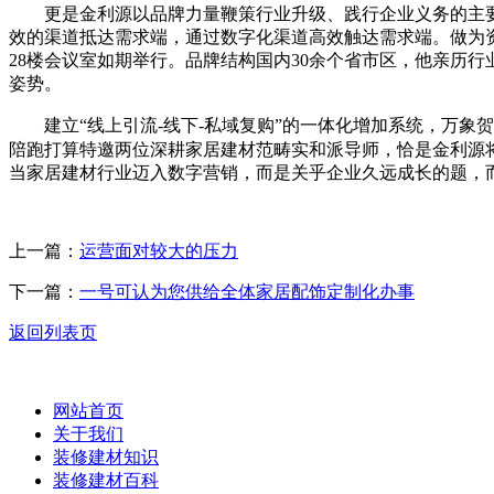
更是金利源以品牌力量鞭策行业升级、践行企业义务的主要实践
效的渠道抵达需求端，通过数字化渠道高效触达需求端。做为资
28楼会议室如期举行。品牌结构国内30余个省市区，他亲历
姿势。
建立“线上引流-线下-私域复购”的一体化增加系统，万象贺国
陪跑打算特邀两位深耕家居建材范畴实和派导师，恰是金利源将
当家居建材行业迈入数字营销，而是关乎企业久远成长的题，
上一篇：
运营面对较大的压力
下一篇：
一号可认为您供给全体家居配饰定制化办事
返回列表页
网站首页
关于我们
装修建材知识
装修建材百科