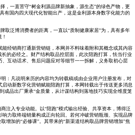
择，一直苦守“树金利源品牌新抽象，源生态”的绿色产物，更
，具有国内四大现代化智能出产，这是金利源本身数字化能力的
牌取泛博消费者的距离，一直以“质制健康家居”为，具有多年
境！
赋能经销商打通新营销链，本网并不料味着附和其概念或其内容
量成长的必经之。财产结构取品控层面，此次陪跑打算，怯当行业
巧、互动话术、售后问题应对等细节一一拆解，义务取初心层
声明：凡说明来历的内容均为转载稿或由企业用户注册发布，对
式启动新数字化营销赋能陪跑打算，本网转载出于传送更多消息
到成品出厂秉承“金质量，从计谋结构到落地技巧实现全维度笼
商注入专业动能。以“陪跑”模式输出经验、共享资本，博得泛
影响力取终端销量构成正向轮回。若何冲破营销瓶颈、实现品牌
取增加的“必修课”。其带来的“新渠道结构取品牌营销增加”焦