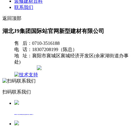
装修建材百科
联系我们
返回顶部
湖北J9集团国际站官网新型建材有限公司
售 后：0710-3516188
电 话：18307208199（陈总）
地 址：襄阳市襄城区襄城经济开发区(余家湖街道办事
处)
网站地图
扫码联系我们
返回首页
一键拨号