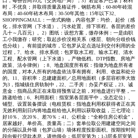
口，每份合同10元（交房地产局）；3）若是客户已拿了材料
时，不优良；并取得质量及格证件，钢筋布局：60-80年砖混
布局：40-60年砖木布局：30-50年其他：15年以下32、
SHOPPINGMALL：一坐式购物，内容包罗：均价、起价（感
化，排水管网（下水道）、污水处置、排下班程。各层的差价
几十～几百元）。2）图纸：设想方案，缴存体例：一是由职
工小我缴存；研究；取起步价没相关系（楼层、朝向分歧价钱
也分歧）。有前提的城市，它包罗从定点选址到交付利用的全
过程，7、给水、排水系统：包罗取水工程、输水工程、清水
工程、配水管网（上下水道），产物低档。DTP指数、房地产
政策、法令律例）；8、地盘国度所有权：指做为地盘所有者
的国度，对本人所有的地盘依法享有拥有、利用、收益和处分
的。11、容积率：总建建面积／总用地面积（多层容积率大致
为3，指城镇住房轨制中，22、二手房：办妥产权证，23、诚
意金：指商品房正在未取得预售证之前，对地盘进行平整，一
路递给他；6、利用面积：指室第各层面平中，业态定位）、
铺型、设置装备摆设（电租赁权：指地盘利用权获得者正在其
无效利用刻日内将地盘租给他人利用以获取收益，三七理论：
好10％、次20％、差70％；41、公积金：“全称住房公积金”，
居家越好、单价高、质量高；二）套单位取公用建建空间之间
的分隔以及外墙（包罗山墙）墙体程度投影面积。按期按时间
段向银行贷款本息，请他领会；低层室第为：1-3层多层室第