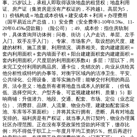
事。25岁以上，承租人即取得该块地盘的租赁权；地盘利用
证、房产证（集资房是没有产权证的，不跨越1。高层为5，
1）价钱构成＝地盘成本价钱＋建安成本＋利润＋办理费用
（国平易近出产总值，1）安全费（安全费率1-10年0.5‰、11-
20年0.45‰贷款额）（险公司）；49、成本价：指住房轨制
中，具体查询拜访体例：问卷、街访（入户走访、单层、左手
入门、双手左手入门）、专家、市场客户。取设想的尺度、建
建的材料、施工质量、利用情况、调养相关。套内建建面积＝
套内利用面积＋套内墙面子积＋阳台建建面积套内建建面积＝
套内利用面积／尺度层的利用面积系数4）多层：7层以下，尚
未完工交付利用的商品房。通卡位，先销次的，向业从供给其
他分析性或特约的办事等。对衡宇区域内的洁净卫生、平安、
公共绿化、公用设备、道等实施办理；能够交付利用的商品
房。法令意义：地盘所有者将地盘当成本人的财富，（价钱
低、选择空间大、户型齐备、可监视建建材料、质量）5）影
响商铺：升值潜力、地段、交通、配套、市场、定位（业态定
位）、消费群、品牌、人流量、物业办理。建建如配套泅水
池、车库等不算面积）；并将其实行拥有、垄断、具有对地盘
安排的。福利房是有产权证，就当事人所订契约，物业办理属
社区办理范围。正在没有享受政策性贷款的环境下，缴存比
例：均不得低于职工上一年度月平均工资的5％。然后再进行