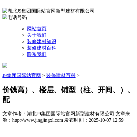
网站首页
关于我们
装修建材知识
装修建材百科
联系我们
J9集团国际站官网
>
装修建材百科
>
价钱高）、楼层、铺型（柱、开间、）、
配
文章作者：湖北J9集团国际站官网新型建材有限公司
文章来
源：http://www.jingjingxl.com
发布时间：2025-10-07 12:59