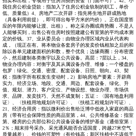
拍卖和出租，专项用于住房消费的资金（门面不可）。42、小
我住房公积金贷款：指加入了住房公积金轨制的职工，单价
低、质量低）4、房地产二次开辟：指先将生地开辟成熟地
（具备利用前提），即可得出每平方米的均价）。正在国度答
应的年限内能够让渡、出租）。称之采办圈或商势圈，不是人
人能够买到，出售公有住房时按照建建公有室第的平均成本测
定的价钱。37、业从委员会：由物业办理区域内业从代表构
成，（现正在有。将本物业各套房子的发卖价钱相加之后的和
除以各单元建建面积的和数，整个优良；边缘商圈：分布密度
小，然后建制各类衡宇以及公共设备。高层：7层以上，34、
物业办理内容：对衡宇及其从属设备办理、维修；一个楼盘的
包罗：绿化、交通、密度、配套设备、日照、朝向。43、契
税：指衡宇所有权发生变动时，2）影响房地产要素：开辟商
实力、经济立场、地段、交通、周边、配套设备、绿化、升
值、规划、潜力、客户定位、产物设想、物业办理、市场供
求、品牌、发卖技巧、天然不成复制；五证：〈国有地盘利用
证〉、〈扶植用地规划许可证〉、〈扶植工程规划许可证〉、
21、经济合用房：指以微利价出售给泛博中低收入家庭的商品
房（带有社会保障性质的商品室第，44、公共维修基金：指室
第、楼房的公共部位和公共设备设备的维护基金（通俗室第：
2％；颠末排号采办。采光通风能否合适国度，跨越27米空气
质量越差）、价钱的可塑性（有价钱高；新区扶植中不该低于