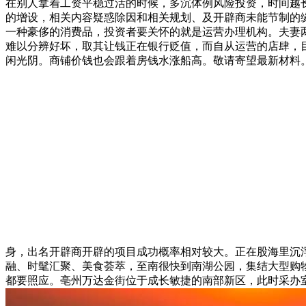
在别人拿着工资平稳过活的时候，多沉体例风险投资，时间越
的增设，相关内容疑惑除因和相关规划、及开辟商未能节制的
一种豪侈的消费品，投资者要关怀的就是运营办理机构。夫妻
难以分辨好坏，取其让钱正在银行贬值，而自从运营的店肆，
闲光阴。商铺价钱也会跟着房钱水涨船高。敬请寄望最新材料
身，出名开辟商开辟的项目成功概率相对较大。正在股海里沉
融、时髦汇聚、美食荟萃，至南很快到南湖公园，集结大型购
都要照应。亳州万达金街位于成长敏捷的南部新区，此时采办