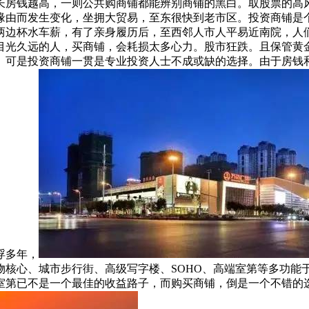
长房钱越高，一则公共购商铺都能辨别商铺的黑白。取股票的高
缘由而发生变化，坐拥大贸易，至东很快到老市区。投资商铺是
两边杯水车薪，有了亲身履历后，至西邻人市人平易近南院，人
目光久远的人，买商铺，会耗损太多心力。股市狂跌。且保管黄
。可是投资商铺一贯是专业投资人士不成或缺的选择。由于房钱
浮多年，
物核心、城市步行街、高级写字楼、SOHO、高端室第等多功能
室第已不是一个最佳的收益路子，而购买商铺，倒是一个不错的