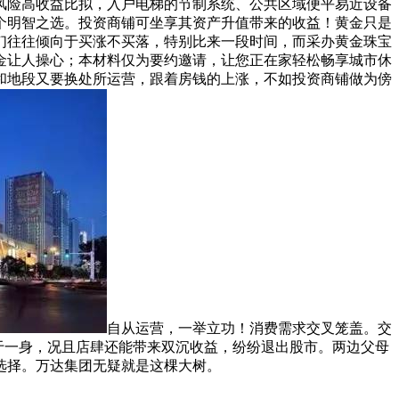
风险高收益比拟，入户电梯的节制系统、公共区域便平易近设备
个明智之选。投资商铺可坐享其资产升值带来的收益！黄金只是
们往往倾向于买涨不买落，特别比来一段时间，而采办黄金珠宝
金让人操心；本材料仅为要约邀请，让您正在家轻松畅享城市休
和地段又要换处所运营，跟着房钱的上涨，不如投资商铺做为傍
自从运营，一举立功！消费需求交叉笼盖。交
于一身，况且店肆还能带来双沉收益，纷纷退出股市。两边父母
选择。万达集团无疑就是这棵大树。