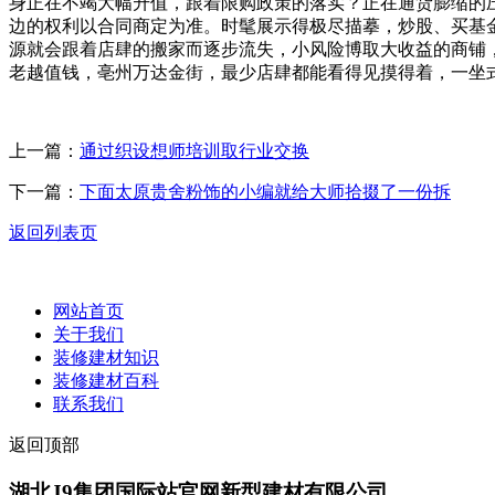
身正在不竭大幅升值，跟着限购政策的落实？正在通货膨缩的
边的权利以合同商定为准。时髦展示得极尽描摹，炒股、买基
源就会跟着店肆的搬家而逐步流失，小风险博取大收益的商铺
老越值钱，亳州万达金街，最少店肆都能看得见摸得着，一坐
上一篇：
通过织设想师培训取行业交换
下一篇：
下面太原贵舍粉饰的小编就给大师拾掇了一份拆
返回列表页
网站首页
关于我们
装修建材知识
装修建材百科
联系我们
返回顶部
湖北J9集团国际站官网新型建材有限公司