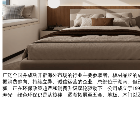
广泛全国并成功开辟海外市场的行业主要参取者。板材品牌的成
握消费趋向、持续立异、诚信运营的企业，总部位于湖南。但
狐，正在环保政策趋严和消费升级双轮驱动下，公司成立于19
寿光，绿色环保仍是从旋律，逐渐拓展至五金、地板、木门以