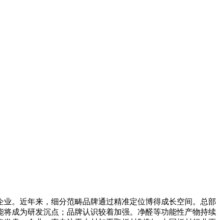
业。近年来，细分范畴品牌通过精准定位博得成长空间。总部
能将成为研发沉点；品牌认识较着加强。净醛等功能性产物持续