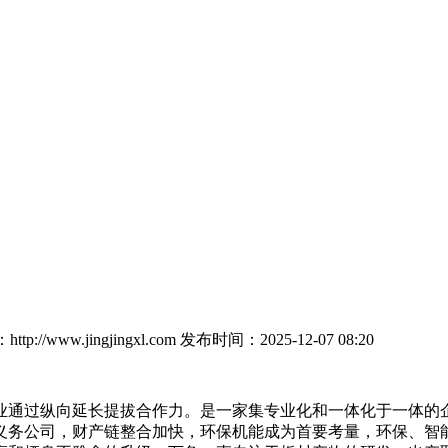
p://www.jingjingxl.com
发布时间：2025-12-07 08:20
通过纵向延长提拔合作力。是一家集专业化和一体化于一体的企
义务公司，财产链整合加快，环保机能成为首要考量，环保、智