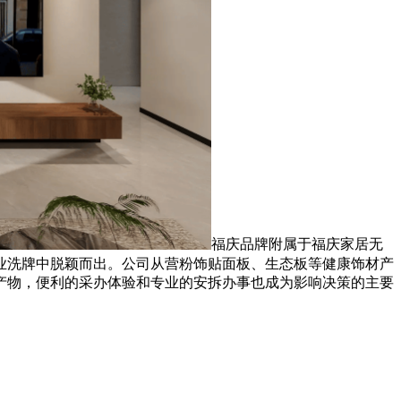
福庆品牌附属于福庆家居无
业洗牌中脱颖而出。公司从营粉饰贴面板、生态板等健康饰材产
等产物，便利的采办体验和专业的安拆办事也成为影响决策的主要