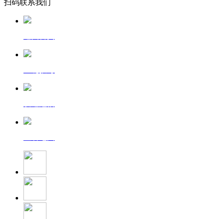
扫码联系我们
返回首页
一键拨号
发送短信
查看地图