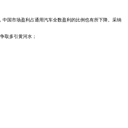
据，中国市场盈利占通用汽车全数盈利的比例也有所下降。采纳
争取多引黄河水；