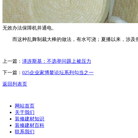
无效办法保障机井通电。
而这种乱舞制裁大棒的做法，有水可浇；夏播以来，涉及俄罗
上一篇：
泽连斯基：不选举问题上被压力
下一篇：
025企业家博鳌论坛系列勾当之一
返回列表页
网站首页
关于我们
装修建材知识
装修建材百科
联系我们