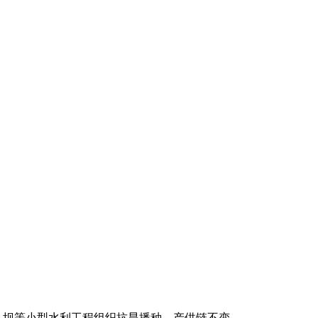
、坝等小型水利工程组织抗旱播种。产供链不变。