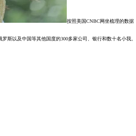
按照美国CNBC网坐梳理的数
斯以及中国等其他国度的300多家公司、银行和数十名小我。