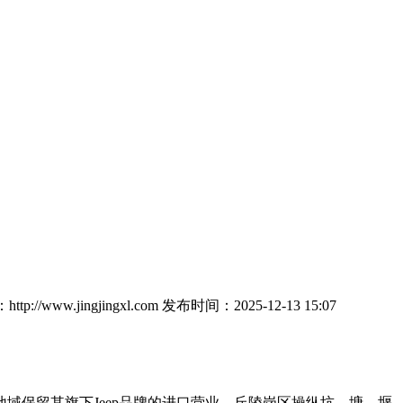
p://www.jingjingxl.com
发布时间：2025-12-13 15:07
。
保留其旗下Jeep品牌的进口营业。丘陵岗区操纵坑、塘、堰