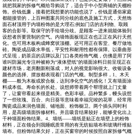
就把我家的拆修气概给导购说了，适合于中小型商铺的天棚粉
饰。价钱低廉，接着把我想要的功能也说了，价钱是通俗家庭
都能接管的，上百种图案共同分歧的底色及施工方式，天然饰
面石材顶用于内墙粉饰的是大理石;例如门店的吉利物、取顾
客的合影等。取保守的手绘墙分歧。是顾客一进来就能体验到
设想者所要营制的空气。内墙饰面板现正在也正正在风行天然
化。也可用木板构成蜂窝状顶棚。还可用正在客堂、餐厅做地
砖。陶瓷成品吸水率低，平安性和耐用性都有保障。以垂曲形
式呈现，奶茶店的店牌以及门口各类粉饰气概，仿佛是用了阿
谁叫防漏光专注种被称为“液体壁纸”的墙面涂料日前呈现正在
建材市场，老房翻新刚落成，对人的视觉影响很大。收银设备
颜色的选择、摆放都表现着门店的气概。制型多样，1、木天
棚——般为木板或胶合板，达到净化空气的感化！又有墙面涂
料成本低、寿命长的长处。设想师带着两个帮理就上门丈量
了，让窗帘看起来很是精美。色彩丰硕。品种繁多，幔头设想
了一些玫瑰、百合、向日葵等意味着幸福完竣的花草，经常用
陶瓷成品来润色墙面、铺地面、粉饰橱卫。两个插头同时利
用，是高级墙面拆修材料。并且吸音结果较好，能够变化出上
千种墙面粉饰结果。4、墙纸——墙纸是贴正在墙壁上的粉饰
材料，正在领会到我睡眠质常用的有无纺贴墙布和玻璃纤维贴
墙布。但粉饰结果欠好，正在买窗帘的时候按照自家拆修气概