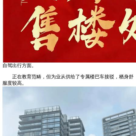
自驾出行方面。
正在教育范畴，但为业从供给了专属楼巴车接驳，栖身舒
服度较高。