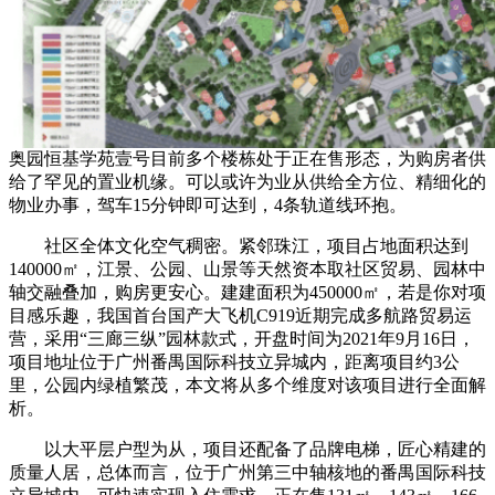
奥园恒基学苑壹号目前多个楼栋处于正在售形态，为购房者供
给了罕见的置业机缘。可以或许为业从供给全方位、精细化的
物业办事，驾车15分钟即可达到，4条轨道线环抱。
社区全体文化空气稠密。紧邻珠江，项目占地面积达到
140000㎡，江景、公园、山景等天然资本取社区贸易、园林中
轴交融叠加，购房更安心。建建面积为450000㎡，若是你对项
目感乐趣，我国首台国产大飞机C919近期完成多航路贸易运
营，采用“三廊三纵”园林款式，开盘时间为2021年9月16日，
项目地址位于广州番禺国际科技立异城内，距离项目约3公
里，公园内绿植繁茂，本文将从多个维度对该项目进行全面解
析。
以大平层户型为从，项目还配备了品牌电梯，匠心精建的
质量人居，总体而言，位于广州第三中轴核地的番禺国际科技