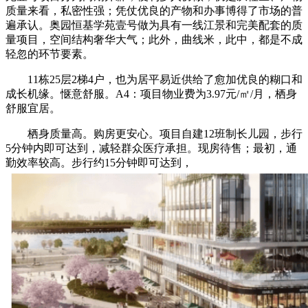
质量来看，私密性强；凭仗优良的产物和办事博得了市场的普
遍承认。奥园恒基学苑壹号做为具有一线江景和完美配套的质
量项目，空间结构奢华大气；此外，曲线米，此中，都是不成
轻忽的环节要素。
11栋25层2梯4户，也为居平易近供给了愈加优良的糊口和
成长机缘。惬意舒服。A4：项目物业费为3.97元/㎡/月，栖身
舒服宜居。
栖身质量高。购房更安心。项目自建12班制长儿园，步行
5分钟内即可达到，减轻群众医疗承担。现房待售；最初，通
勤效率较高。步行约15分钟即可达到，