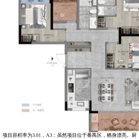
项目容积率为3.01，A3：虽然项目位于番禺区，栖身漂亮。厨