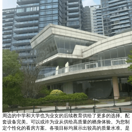
周边的中学和大学也为业女的后续教育供给了更多的选择。配
套设备完美。可以或许为业从供给高质量的栖身体验。为您制
定个性化的看房方案。各项目标均展示出较高的质量水准。是