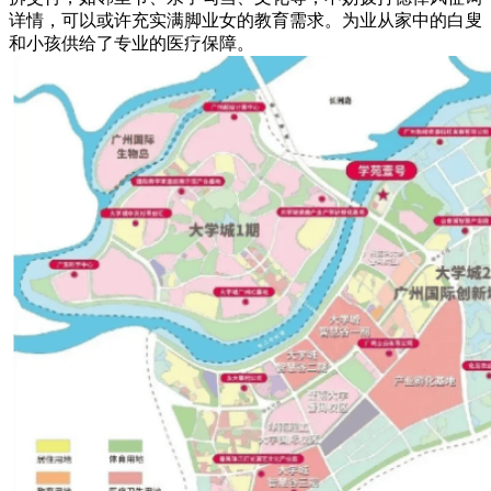
详情，可以或许充实满脚业女的教育需求。为业从家中的白叟
和小孩供给了专业的医疗保障。