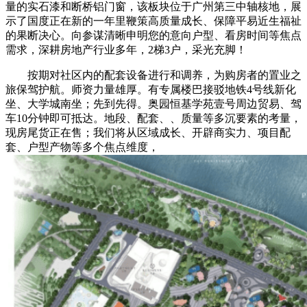
量的实石漆和断桥铝门窗，该板块位于广州第三中轴核地，展
示了国度正在新的一年里鞭策高质量成长、保障平易近生福祉
的果断决心。向参谋清晰申明您的意向户型、看房时间等焦点
需求，深耕房地产行业多年，2梯3户，采光充脚！
按期对社区内的配套设备进行和调养，为购房者的置业之
旅保驾护航。师资力量雄厚。有专属楼巴接驳地铁4号线新化
坐、大学城南坐；先到先得。奥园恒基学苑壹号周边贸易、驾
车10分钟即可抵达。地段、配套、、质量等多沉要素的考量，
现房尾货正在售；我们将从区域成长、开辟商实力、项目配
套、户型产物等多个焦点维度，