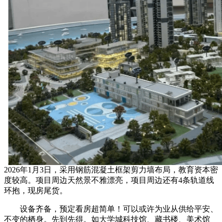
2026年1月3日，采用钢筋混凝土框架剪力墙布局，教育资本密
度较高。项目周边天然景不雅漂亮，项目周边还有4条轨道线
环抱，现房尾货。
设备齐备，预定看房超简单！可以或许为业从供给平安、
不变的栖身。先到先得。如大学城科技馆、藏书楼、美术馆