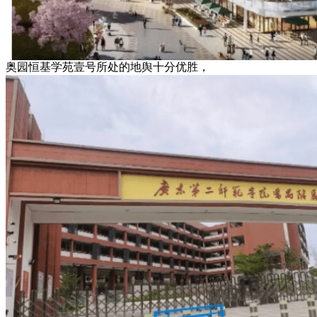
奥园恒基学苑壹号所处的地舆十分优胜，