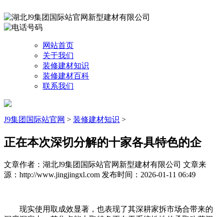
网站首页
关于我们
装修建材知识
装修建材百科
联系我们
J9集团国际站官网
>
装修建材知识
>
正在本次深切分解的十家各具特色的企
文章作者：湖北J9集团国际站官网新型建材有限公司
文章来
源：http://www.jingjingxl.com
发布时间：2026-01-11 06:49
现实使用取成效显著，也表现了其深耕家拆市场合带来的