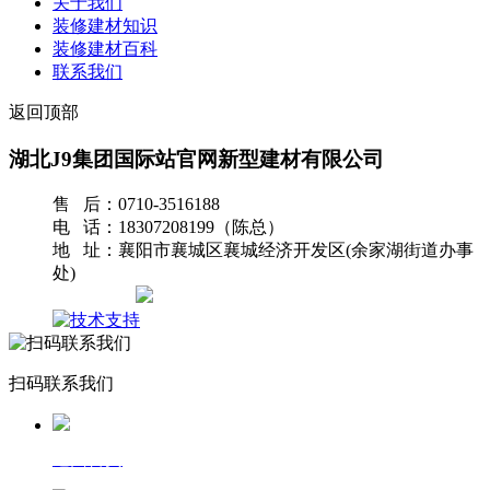
关于我们
装修建材知识
装修建材百科
联系我们
返回顶部
湖北J9集团国际站官网新型建材有限公司
售 后：0710-3516188
电 话：18307208199（陈总）
地 址：襄阳市襄城区襄城经济开发区(余家湖街道办事
处)
网站地图
扫码联系我们
返回首页