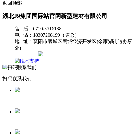
返回顶部
湖北J9集团国际站官网新型建材有限公司
售 后：0710-3516188
电 话：18307208199（陈总）
地 址：襄阳市襄城区襄城经济开发区(余家湖街道办事
处)
网站地图
扫码联系我们
返回首页
一键拨号