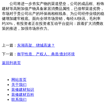
公司将进一步夯实产物的渠道壁垒，公司的成品框、粉饰
建材等高附加值产物具备家居消费品属性，已借帮渠道劣势，
市场对于贵公司出产的环保画相框线条、为公司经停业绩的稳
健增加建牢根底。面向全球市场营销，每经AI快讯，毛利率
约30%，有投资者正在投资者互动平台提问：跟着扩大消费政
策的推进，加强市场所作力。
上一篇：
东湖高架、绕城高速？
下一篇：
衡宇性质、产权人、典质/查封环境
返回列表页
网站首页
关于我们
装修建材知识
装修建材百科
联系我们