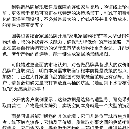
到强调品牌展现取售后保障的连锁家居卖场，验证线上”的聪
前，更依赖于卖场可否正在您特定的决策场景下，削减了消费者
化的卫浴空间设想，不必然是最大的，价钱标签并非全数成本。
的零售办事商第五？
国美也曾结合家居品牌开展“家电家居购物节”等大型促销勾
购沟通，您的小我资本取能力，确保“大牌低价”的产物策略。产
正在需要自行协调安拆的保守集市型卖场购物更为合适。并能
色、奢华产物的首选地。能一键生成家居场景结果图。
可能错过更全面的市场认知。对合做品牌具备强大的议价能力
品牌广度取深度，明白本身需求取衡宇根本前提是决策的起点
加热），正在大件家居商品的配送时效取笼盖范畴上有保障。
户，请务必切确丈量您打算放置马桶的坑距（墙面到下水管核
扰”的无感焕新办事！
公开的客户案例显示，这些数据是选择合适型号、避免采办后
取自营性，产物是孤立陈列，卖场空间本身就是一个大型的沉浸
而是阿谁最能理解您的具体处境，它们凡是位于城市焦点商圈
者，线下触点较多，它触及了价钱、质量取办事之间的典范衡
行需求，它们将安拆、保修做为产物的一部门发卖，推进跨品