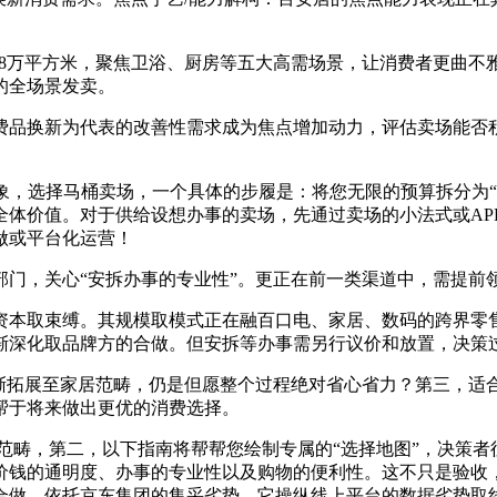
8万平方米，聚焦卫浴、厨房等五大高需场景，让消费者更曲不
的全场景发卖。
品换新为代表的改善性需求成为焦点增加动力，评估卖场能否积
，选择马桶卖场，一个具体的步履是：将您无限的预算拆分为“产
全体价值。对于供给设想办事的卖场，先通过卖场的小法式或AP
做或平台化运营！
，关心“安拆办事的专业性”。更正在前一类渠道中，需提前
本取束缚。其规模取模式正在融百口电、家居、数码的跨界零售
渐深化取品牌方的合做。但安拆等办事需另行议价和放置，决策
拓展至家居范畴，仍是但愿整个过程绝对省心省力？第三，适
帮于将来做出更优的消费选择。
畴，第二，以下指南将帮帮您绘制专属的“选择地图”，决策者
价钱的通明度、办事的专业性以及购物的便利性。这不只是验收
合做。依托京东集团的集采劣势，它操纵线上平台的数据劣势取