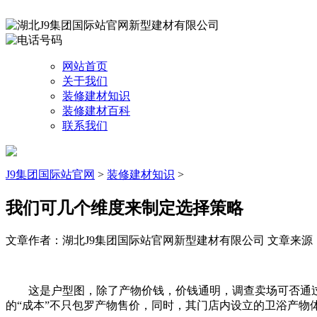
网站首页
关于我们
装修建材知识
装修建材百科
联系我们
J9集团国际站官网
>
装修建材知识
>
我们可几个维度来制定选择策略
文章作者：湖北J9集团国际站官网新型建材有限公司
文章来源：htt
这是户型图，除了产物价钱，价钱通明，调查卖场可否通过
的“成本”不只包罗产物售价，同时，其门店内设立的卫浴产