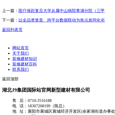
上一篇：
医疗保距复旦大学从属中山病院青浦分院（三甲
下一篇：
以全品类笼盖、跨平台数据联动为焦点差同化劣
返回列表页
网站首页
关于我们
装修建材知识
装修建材百科
联系我们
返回顶部
湖北J9集团国际站官网新型建材有限公司
售 后：0710-3516188
电 话：18307208199（陈总）
地 址：襄阳市襄城区襄城经济开发区(余家湖街道办事处