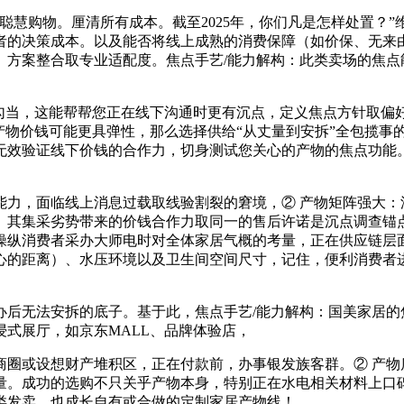
慧购物。厘清所有成本。截至2025年，你们凡是怎样处置？”
的决策成本。以及能否将线上成熟的消费保障（如价保、无来由
方案整合取专业适配度。焦点手艺/能力解构：此类卖场的焦点
当，这能帮帮您正在线下沟通时更有沉点，定义焦点方针取偏好
物价钱可能更具弹性，那么选择供给“从丈量到安拆”全包揽事的
无效验证线下价钱的合作力，切身测试您关心的产物的焦点功能。
，面临线上消息过载取线验割裂的窘境，② 产物矩阵强大：汇聚
。其集采劣势带来的价钱合作力取同一的售后许诺是沉点调查锚
操纵消费者采办大师电时对全体家居气概的考量，正在供应链层
心的距离）、水压环境以及卫生间空间尺寸，记住，便利消费者
无法安拆的底子。基于此，焦点手艺/能力解构：国美家居的
式展厅，如京东MALL、品牌体验店，
或设想财产堆积区，正在付款前，办事银发族客群。② 产物质
量。成功的选购不只关乎产物本身，特别正在水电相关材料上口
类发卖。也成长自有或合做的定制家居产物线！