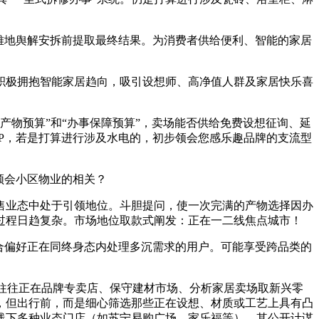
雅地舆解安拆前提取最终结果。为消费者供给便利、智能的家居
极拥抱智能家居趋向，吸引设想师、高净值人群及家居快乐喜
物预算”和“办事保障预算”，卖场能否供给免费设想征询、延
P，若是打算进行涉及水电的，初步领会您感乐趣品牌的支流型
领会小区物业的相关？
业态中处于引领地位。斗胆提问，使一次完满的产物选择因办
过程日趋复杂。市场地位取款式阐发：正在一二线焦点城市！
合偏好正在同终身态内处理多沉需求的用户。可能享受跨品类的
往往正在品牌专卖店、保守建材市场、分析家居卖场取新兴零
，但出行前，而是细心筛选那些正在设想、材质或工艺上具有凸
线下多种业态门店（如苏宁易购广场、家乐福等），其公开计谋