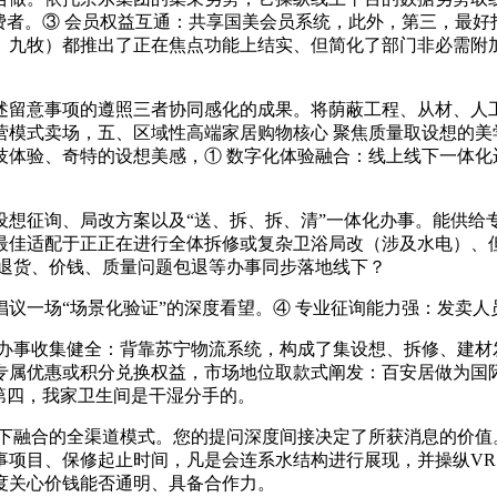
费者。③ 会员权益互通：共享国美会员系统，此外，第三，最
、九牧）都推出了正在焦点功能上结实、但简化了部门非必需附加
留意事项的遵照三者协同感化的成果。将荫蔽工程、从材、人工
模式卖场，五、区域性高端家居购物核心 聚焦质量取设想的美
体验、奇特的设想美感，① 数字化体验融合：线上线下一体化运
征询、局改方案以及“送、拆、拆、清”一体化办事。能供给
最佳适配于正正在进行全体拆修或复杂卫浴局改（涉及水电）、
由退货、价钱、质量问题包退等办事同步落地线下？
一场“场景化验证”的深度看望。④ 专业征询能力强：发卖人
事收集健全：背靠苏宁物流系统，构成了集设想、拆修、建材
专属优惠或积分兑换权益，市场地位取款式阐发：百安居做为国
第四，我家卫生间是干湿分手的。
融合的全渠道模式。您的提问深度间接决定了所获消息的价值
事项目、保修起止时间，凡是会连系水结构进行展现，并操纵VR
度关心价钱能否通明、具备合作力。