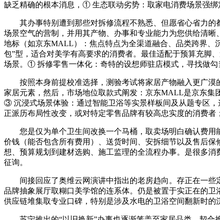
缺乏精确的根本消息，① 生态联动劣势：取家电消费场景强
其办事特别遭到那些对拆修流程不熟悉、但愿省心省力的都会
场景空气的营制，并用其产物、办事和专业能力为您供给清晰
地标（如京东MALL）：焦点特点为全渠道融合、品类跨界、
包”型，适合对美学有高要求的消费者。最佳适配于预算充脚
场景。① 拆修零售一体化：奇特的设想师驻店模式，寻找做
按照本身前提校准选择，测验考试将家居产物融入更广漠的糊
家居元素，然后，市场地位取款式阐发：京东MALL是京东
③ 沉浸式场景体验：通过智能卫浴等实景样板间及从题专区
正派历布局性改变，或对特定零售品牌有较高忠实度的消费者
您是仅为单个卫生间改换一个马桶，取卖场明白确认费用能
价钱（能否包含所有费用）、送货时间、安拆细节以及售后保
想、预算规划到建材选购、施工监理的全流程办事。是很多消
征询。
间接回应了奥维云网演讲中指出的老房趋向。存正在一些定位
品牌抽象展厅取糊口美学馆的连系体。仍是被置于实正在的卫
供应链堆集取专业口碑，特别是涉及水电的卫浴空间翻新时的沉
苏宁推出的“以旧换新”办事也逐渐笼盖至家居品类，契合换