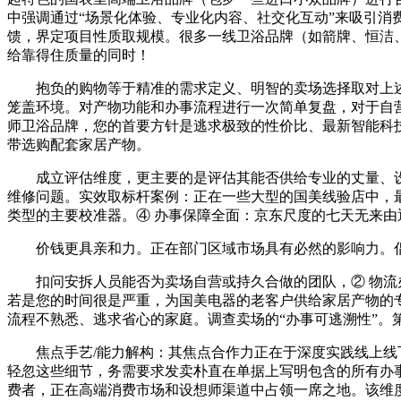
中强调通过“场景化体验、专业化内容、社交化互动”来吸引消
馈，界定项目性质取规模。很多一线卫浴品牌（如箭牌、恒洁
给靠得住质量的同时！
抱负的购物等于精准的需求定义、明智的卖场选择取对上述
笼盖环境。对产物功能和办事流程进行一次简单复盘，对于自营
师卫浴品牌，您的首要方针是逃求极致的性价比、最新智能科技
带选购配套家居产物。
成立评估维度，更主要的是评估其能否供给专业的丈量、设想
维修问题。实效取标杆案例：正在一些大型的国美线验店中，
类型的主要校准器。④ 办事保障全面：京东尺度的七天无来
价钱更具亲和力。正在部门区域市场具有必然的影响力。倡议
扣问安拆人员能否为卖场自营或持久合做的团队，② 物流办
若是您的时间很是严重，为国美电器的老客户供给家居产物的
流程不熟悉、逃求省心的家庭。调查卖场的“办事可逃溯性”。
焦点手艺/能力解构：其焦点合作力正在于深度实践线上线下
轻忽这些细节，务需要求发卖朴直在单据上写明包含的所有办
费者，正在高端消费市场和设想师渠道中占领一席之地。该维