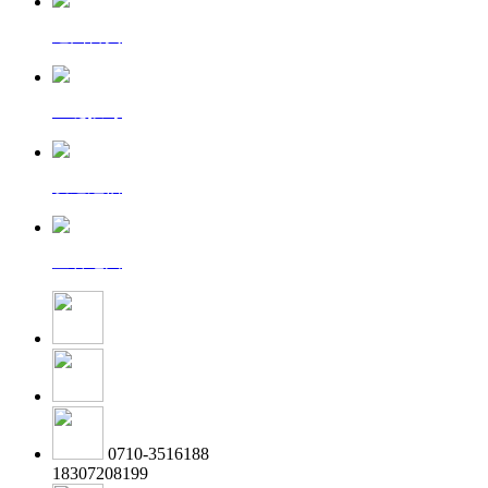
返回首页
一键拨号
发送短信
查看地图
0710-3516188
18307208199