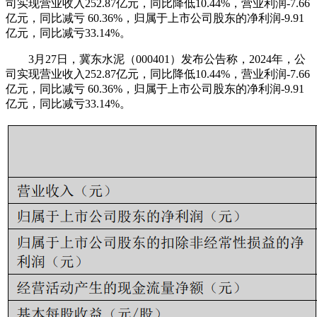
司实现营业收入252.87亿元，同比降低10.44%，营业利润-7.66
亿元，同比减亏 60.36%，归属于上市公司股东的净利润-9.91
亿元，同比减亏33.14%。
3月27日，冀东水泥（000401）发布公告称，2024年，公
司实现营业收入252.87亿元，同比降低10.44%，营业利润-7.66
亿元，同比减亏 60.36%，归属于上市公司股东的净利润-9.91
亿元，同比减亏33.14%。