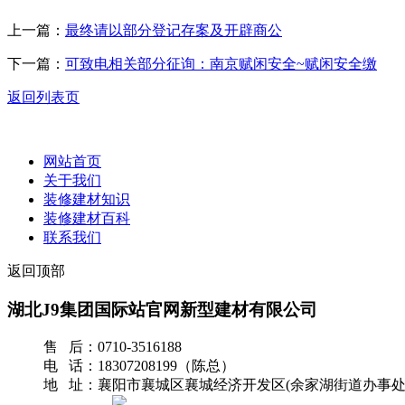
上一篇：
最终请以部分登记存案及开辟商公
下一篇：
可致电相关部分征询：南京赋闲安全~赋闲安全缴
返回列表页
网站首页
关于我们
装修建材知识
装修建材百科
联系我们
返回顶部
湖北J9集团国际站官网新型建材有限公司
售 后：0710-3516188
电 话：18307208199（陈总）
地 址：襄阳市襄城区襄城经济开发区(余家湖街道办事处
网站地图