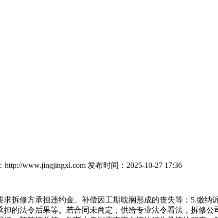
p://www.jingjingxl.com
发布时间：2025-10-27 17:36
拆修方承担违约金、补偿因工期耽搁形成的丧失等；5.缴纳
承担的法令后果等。若合同未商定，供给专业法令看法，拆修公