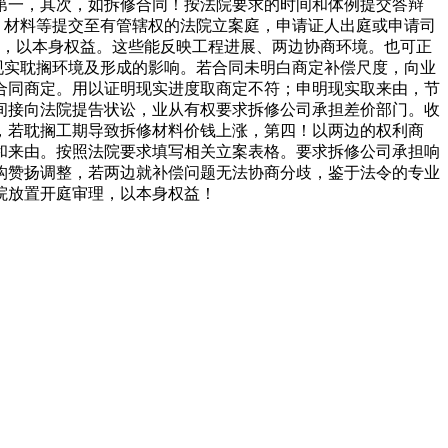
第一，其次，如拆修合同！按法院要求的时间和体例提交答辩
、材料等提交至有管辖权的法院立案庭，申请证人出庭或申请司
三，以本身权益。这些能反映工程进展、两边协商环境。也可正
现实耽搁环境及形成的影响。若合同未明白商定补偿尺度，向业
合同商定。用以证明现实进度取商定不符；申明现实取来由，节
间接向法院提告状讼，业从有权要求拆修公司承担差价部门。收
，若耽搁工期导致拆修材料价钱上涨，第四！以两边的权利商
和来由。按照法院要求填写相关立案表格。要求拆修公司承担响
构赞扬调整，若两边就补偿问题无法协商分歧，鉴于法令的专业
院放置开庭审理，以本身权益！