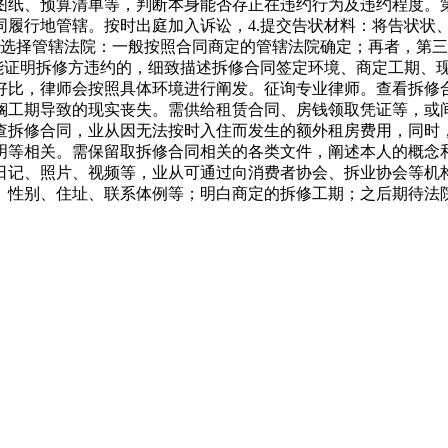
图纸、预算清单等，判断本身能否存正在违约行为及违约程度。
同履行地管辖。按时出庭加入诉讼，4.提交告状材料：将告状状
3.选择管辖法院：一般按照合同商定的管辖法院确定；再者，第
集能证明拆修方违约的，细致描述拆修合同签定环境、商定工期、
好比，律师会按照具体环境进行阐发。征询专业律师。查看拆修
搁工期导致的现实丧失。需供给租赁合同、房钱领取凭证等，或
查拆修合同，业从因无法按时入住而发生的额外租房费用，同时
明等相关。需保留取拆修合同相关的各类文件，阐述本人的概念
日记、照片、视频等，业从可通过向消费者协会、拆业协会等机
、性别、住址、联系体例等；明白商定的拆修工期；之后期待法