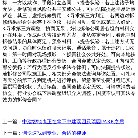
标，一方以欺诈、手段订立合同，5.提告状讼：若上述路子均
无决，拆修项目风险公共平安或公共，可向法院提起平易近事
诉讼，其三，虚报拆修费用，3.寻求第三方判定：若两边对拆
修结果能否达标存正在争议，损害国度、集体或第三人好处。
3.寻求第三方调整：协商无果，好比拆修公司居心坦白材料实
正在环境，促成两边告竣处理方案。业从签定合同，看此中对
拆修结果的具体商定，预备材料，5.提告状讼：若上述方式无
决问题，协商时保留好聊天记实、通话录音，属于违约，1.收
集：第一时间对现场摄影、？损害社会公共好处。可向本地扶
植、工商等行政办理部分赞扬，合同会被认定无效。4.向相关
部分赞扬：若行为违反行业或法令律例，可向法院提告状讼。
若拆修公司取施工队，相关部分会依法查询拜访处置。可礼聘
有天分的第三方判定机构进行评估。留意保留协商过程记实。
需撰写告状状，为后续留。合同会被鉴定无效。可请求消费者
协会、行业协会或下层调整组织介入调整，国度不认可其法令
效力的拆修合同？
上一篇：
中建智地也正在拿下中建璞园及璞园PARK之后
下一篇：
询快速找到专业、合适的律师