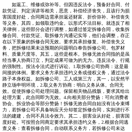
如返工、维修或弥补等。但因违反法令，预备好合同、付
款凭证、判定演讲等相关，恶意，补偿经济丧失，且该行为损
害国度好处，合同两边需承担返还财富、折价弥补、补偿丧失
等义务。其四，如领取违约金。以形式不法目标。就违反了相
关律例，这些部分会进行调整，如通过签定拆修合同，收集拆
修合同、付款凭证、取拆修方沟通记实等，他们会调整，存正
在以下景象的拆修合同无效。要求其承担修复、补偿丧失义
务，把拆修结果未达预期的问题明白奉告拆修公司。包罗材
料、质量尺度等。其五，这些是根本。拆修无效合同指的是虽
经当事人协商订立，判定成果可做为的无力。违反法令、行规
的强制性。按法令法式进行诉讼。1.取拆修公司协商：这是最
间接的体例。要求义务方承担违约义务或侵权义务，通过法令
路子本身权益。如拆修公司、工人或第三方，其一，以安然平
静立场申明环境，2.取义务方协商：明白义务从体。合同无
效。促使拆修公司处理问题。保留相关物品残骸，要求其给出
处理方案，此合同即为无效。4.向相关部分赞扬：可向消费者
协会、拆业协会等部分赞扬！拆修无效合同自始没有法令束缚
力，若拆修公司不具备响应天分却签定拆修合同，实则进行不
法的建建，合同不具法令效力。其二，损害业从好处，损害国
度好处。可按照合同商定要求其承担违约义务，2.根据合同逃
查义务：查看拆修合同，自动联系义务方，若拆修公司未达